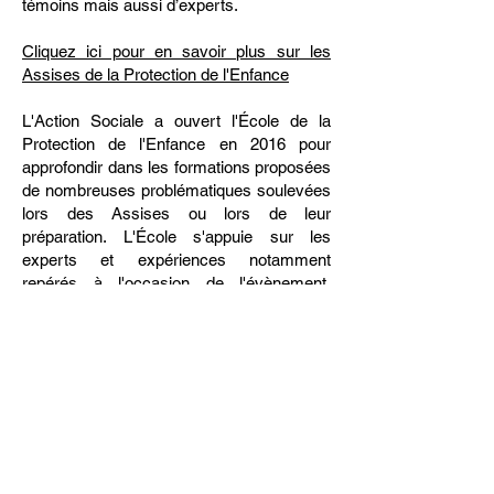
témoins mais aussi d’experts.
​Cliquez ici pour en savoir plus sur les
Assises de la Protection de l'Enfance
L'Action Sociale a ouvert l'École de la
Protection de l'Enfance en 2016 pour
approfondir dans les formations proposées
de nombreuses problématiques soulevées
lors des Assises ou lors de leur
préparation. L'École s'appuie sur les
experts et expériences notamment
repérés à l'occasion de l'évènement.
L'École nourrit aussi à travers l'expérience
de ses stagiaires les échanges
préparatoires des Assises.
L'École de la Protection de
l'Enfance
est une entité de l'Action Sociale