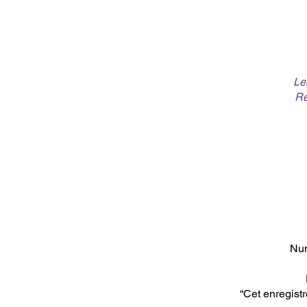
Le
Ré
Num
“Cet enregistr