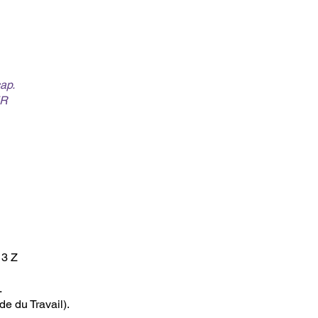
ap.
IER
13 Z
.
e du Travail).